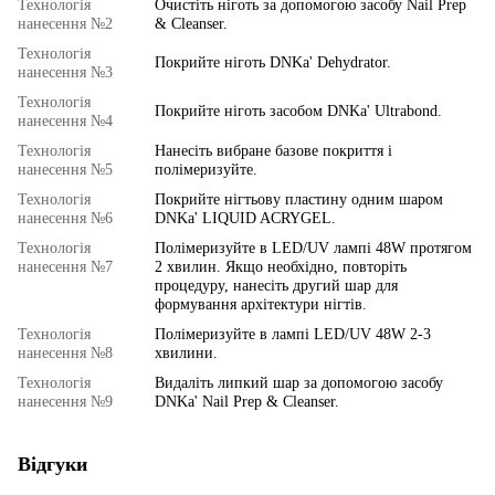
Технологія
Очистіть ніготь за допомогою засобу Nail Prep
нанесення №2
& Cleanser.
Технологія
Покрийте ніготь DNKa' Dehydrator.
нанесення №3
Технологія
Покрийте ніготь засобом DNKa' Ultrabond.
нанесення №4
Технологія
Нанесіть вибране базове покриття і
нанесення №5
полімеризуйте.
Технологія
Покрийте нігтьову пластину одним шаром
нанесення №6
DNKa' LIQUID ACRYGEL.
Технологія
Полімеризуйте в LED/UV лампі 48W протягом
нанесення №7
2 хвилин. Якщо необхідно, повторіть
процедуру, нанесіть другий шар для
формування архітектури нігтів.
Технологія
Полімеризуйте в лампі LED/UV 48W 2-3
нанесення №8
хвилини.
Технологія
Видаліть липкий шар за допомогою засобу
нанесення №9
DNKa' Nail Prep & Cleanser.
Відгуки