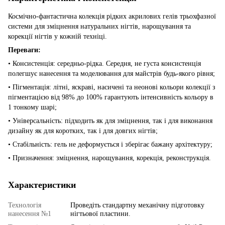
Космічно-фантастична колекція рідких акрилових гелів трьохфазної
системи для зміцнення натуральних нігтів, нарощування та
корекції нігтів у кожній техніці.
Переваги:
• Консистенція: середньо-рідка. Середня, не густа консистенція
полегшує нанесення та моделювання для майстрів будь-якого рівня;
• Пігментація: літні, яскраві, насичені та неонові кольори колекції з
пігментацією від 98% до 100% гарантують інтенсивність кольору в
1 тонкому шарі;
• Універсальність: підходить як для зміцнення, так і для виконання
дизайну як для коротких, так і для довгих нігтів;
• Стабільність: гель не деформується і зберігає бажану архітектуру;
• Призначення: зміцнення, нарощування, корекція, реконструкція.
Характеристики
Технологія
Проведіть стандартну механічну підготовку
нанесення №1
нігтьової пластини.