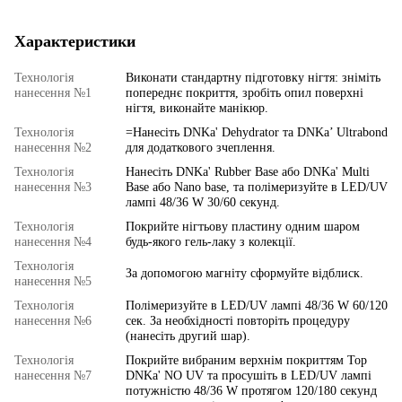
Характеристики
Технологія
Виконати стандартну підготовку нігтя: зніміть
нанесення №1
попереднє покриття, зробіть опил поверхні
нігтя, виконайте манікюр.
Технологія
=Нанесіть DNKa' Dehydrator та DNKa’ Ultrabond
нанесення №2
для додаткового зчеплення.
Технологія
Нанесіть DNKa' Rubber Base або DNKa' Multi
нанесення №3
Base або Nano base, та полімеризуйте в LED/UV
лампі 48/36 W 30/60 секунд.
Технологія
Покрийте нігтьову пластину одним шаром
нанесення №4
будь-якого гель-лаку з колекції.
Технологія
За допомогою магніту сформуйте відблиск.
нанесення №5
Технологія
Полімеризуйте в LED/UV лампі 48/36 W 60/120
нанесення №6
сек. За необхідності повторіть процедуру
(нанесіть другий шар).
Технологія
Покрийте вибраним верхнім покриттям Top
нанесення №7
DNKa' NO UV та просушіть в LED/UV лампі
потужністю 48/36 W протягом 120/180 секунд