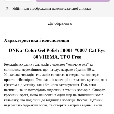
Увійти
для відображення накопичувальної знижки
%
До обраного
Характеристика і консистенція
DNKa’ Color Gel Polish #0001-#0007 Cat Eye
80’s
HEMA, TPO Free
Колекція яскравих гель-лаків з ефектом “котячого ока” та
сатиновим мерехтінням, що нагадує яскраве вбрання 80-х.
Унікальна колекція гель-лаків світиться в темряві та виглядає
просто неймовірно. Гель-лаки із колекції виглядають красиво, як з
ефектом від магніту, так і без його застосування. Гель-лаки
насичені, та не потребують підложки з темних кольорів. Створять
красивий ефект, якщо наносити в один шар на звичайний колір
гель-лаку, що подібний до відтінку з колекції. Яскраві відтінки
підкреслять будь-який образ, та створять настрій і вдень і вночі
.