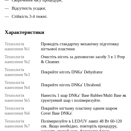
Скорочення часу процедури;
Відсутність усадки;
Стійкість 3-4 тижні.
Характеристики
Технологія
Проведіть стандартну механічну підготовку
нанесення №1
нігтьової пластини.
Технологія
Очистіть ніготь за допомогою засобу 3 в 1 Prep
нанесення №2
& Cleanser.
Технологія
Покрийте ніготь DNKa' Dehydrator.
нанесення №3
Технологія
Покрийте ніготь DNKa' Ultrabond.
нанесення №4
Технологія
Нанесіть 1 шар DNKa’ Base Rubber/Multi Base як
нанесення №5
грунтуючий шар і полімеризуйте.
Технологія
Покрийте нігтьову пластину одним шаром
нанесення №6
Cover Base DNKa'.
Технологія
Полімеризуйте в LED/UV лампі 48 Вт 60-120
нанесення №7
сек. Якщо необхідно, повторіть процедуру,