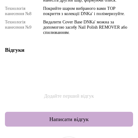
нанесіть другий шар, формуючи блиск.
Технологія
Покрийте шаром вибраного вами TOP
нанесення №8
покриття з колекції DNKa' і полімеризуйте.
Технологія
Видалити Cover Base DNKa' можна за
нанесення №9
допомогою засобу Nail Polish REMOVER або
спилюванням.
Відгуки
Додайте перший відгук
Написати відгук