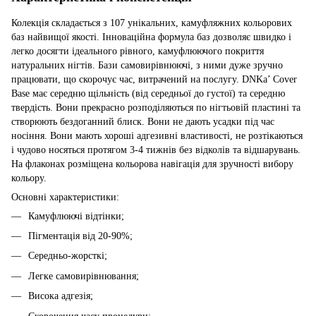
Колекція складається з 107 унікальних, камуфляжних кольорових
баз найвищої якості. Інноваційна формула баз дозволяє швидко і
легко досягти ідеального рівного, камуфлюючого покриття
натуральних нігтів. Бази самовирівнюючі, з ними дуже зручно
працювати, що скорочує час, витрачений на послугу. DNKa’ Cover
Base має середню щільність (від середньої до густої) та середню
твердість. Вони прекрасно розподіляються по нігтьовій пластині та
створюють бездоганний блиск. Вони не дають усадки під час
носіння. Вони мають хороші адгезивні властивості, не розтікаються
і чудово носяться протягом 3-4 тижнів без відколів та відшарувань.
На флаконах розміщена кольорова навігація для зручності вибору
кольору.
Основні характеристики:
Камуфлюючі відтінки;
Пігментація від 20-90%;
Середньо-жорсткі;
Легке самовирівнювання;
Висока адгезія;