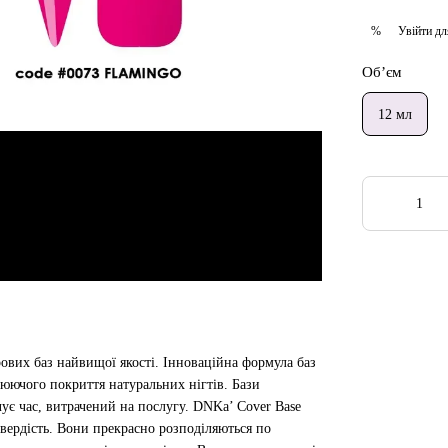
Увійти
дл
%
Об’єм
12 мл
ових баз найвищої якості. Інноваційна формула баз
люючого покриття натуральних нігтів. Бази
є час, витрачений на послугу. DNKa’ Cover Base
 твердість. Вони прекрасно розподіляються по