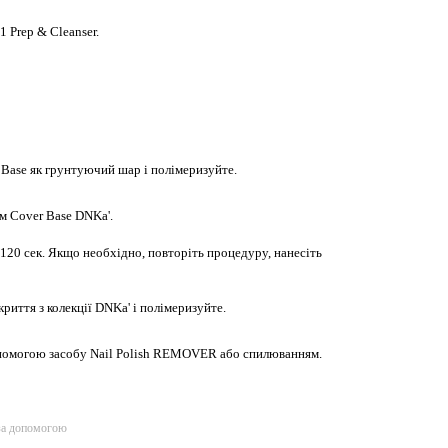
1 Prep & Cleanser.
 Base як грунтуючий шар і полімеризуйте.
м Cover Base DNKa'.
120 сек. Якщо необхідно, повторіть процедуру, нанесіть
иття з колекції DNKa' і полімеризуйте.
помогою засобу Nail Polish REMOVER або спилюванням.
за допомогою