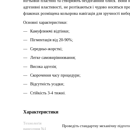
нігтьовій пластині та створюють бездоганний блиск. Вони н
адгезивні властивості, не розтікаються і чудово носяться пр
флаконах розміщена кольорова навігація для зручності вибо
Основні характеристики:
Камуфлюючі відтінки;
Пігментація від 20-90%;
Середньо-жорсткі;
Легке самовирівнювання;
Висока адгезія;
Скорочення часу процедури;
Відсутність усадки;
Стійкість 3-4 тижні.
Характеристики
Технологія
Проведіть стандартну механічну підготов
нанесення №1