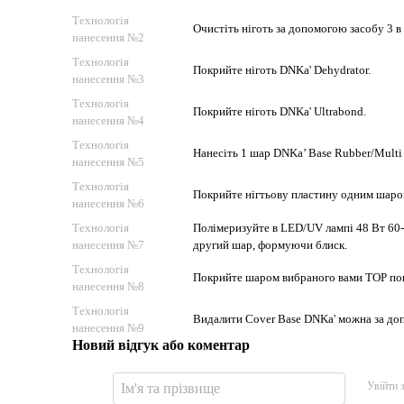
Технологія
Очистіть ніготь за допомогою засобу 3 в 
нанесення №2
Технологія
Покрийте ніготь DNKa' Dehydrator.
нанесення №3
Технологія
Покрийте ніготь DNKa' Ultrabond.
нанесення №4
Технологія
Нанесіть 1 шар DNKa’ Base Rubber/Multi
нанесення №5
Технологія
Покрийте нігтьову пластину одним шаро
нанесення №6
Технологія
Полімеризуйте в LED/UV лампі 48 Вт 60-
нанесення №7
другий шар, формуючи блиск.
Технологія
Покрийте шаром вибраного вами TOP покр
нанесення №8
Технологія
Видалити Cover Base DNKa' можна за до
нанесення №9
Новий відгук або коментар
Увійти 