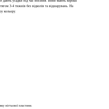
е дають усадки під час носіння. Вони мають хороші
отягом 3-4 тижнів без відколів та відшарувань. На
ру кольору.
ку нігтьової пластини.