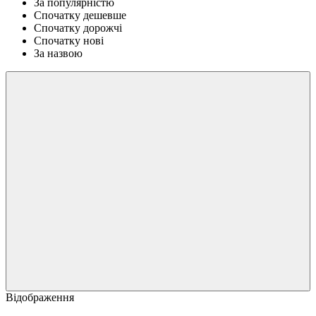
За популярністю
Спочатку дешевше
Спочатку дорожчі
Спочатку нові
За назвою
Відображення