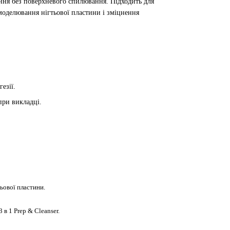
ання без поверхневого спилювання. Підходить для
 моделювання нігтьової пластини і зміцнення
езії.
 при викладці.
ьової пластини.
 в 1 Prep & Cleanser.