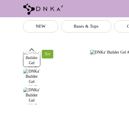
Перейти до основного контенту
NEW
Bases & Tops
C
Хіт