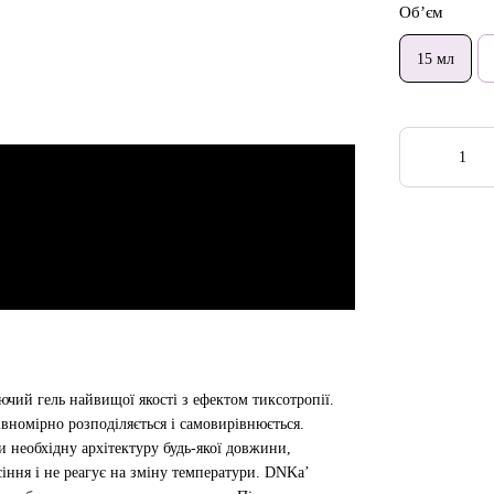
Об’єм
15 мл
чий гель найвищої якості з ефектом тиксотропії.
івномірно розподіляється і самовирівнюється.
 необхідну архітектуру будь-якої довжини,
сіння і не реагує на зміну температури. DNKa’