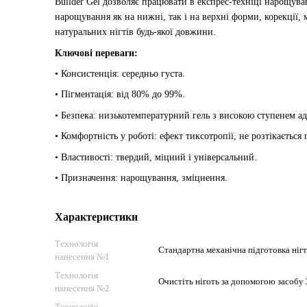
Builder Gel дозволяє працювати в експрес-техніці нарощув
нарощування як на нижні, так і на верхні форми, корекції,
натуральних нігтів будь-якої довжини.
Ключові переваги:
• Консистенція: середньо густа.
• Пігментація: від 80% до 99%.
• Безпека: низькотемпературний гель з високою ступенем адг
• Комфортність у роботі: ефект тиксотропії, не розтікається
• Властивості: твердий, міцний і універсальний.
• Призначення: нарощування, зміцнення.
Характеристики
Технологія
Стандартна механічна підготовка нігт
нанесення №1
Технологія
Очистіть ніготь за допомогою засобу 3
нанесення №2
Технологія