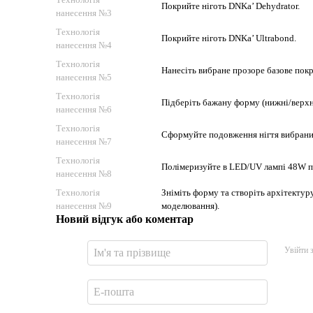
Покрийте ніготь DNKa’ Dehydrator.
нанесення №3
Технологія
Покрийте ніготь DNKa’ Ultrabond.
нанесення №4
Технологія
Нанесіть вибране прозоре базове покр
нанесення №5
Технологія
Підберіть бажану форму (нижні/верхн
нанесення №6
Технологія
Сформуйте подовження нігтя вибраним
нанесення №7
Технологія
Полімеризуйте в LED/UV лампі 48W п
нанесення №8
Технологія
Зніміть форму та створіть архітектуру
нанесення №9
моделювання).
Новий відгук або коментар
Увійти 