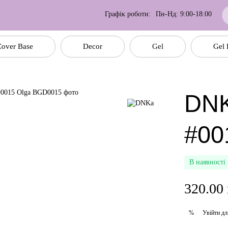
Графік роботи:
Пн-Нд: 9:00-18:00
over Base
Decor
Gel
Gel 
DNK
#00
В наявності
320.00
Увійти
дл
%