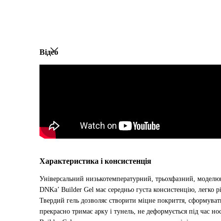
Відео
Характеристика і консистенція
Універсальний низькотемпературний, трьохфазний, моделюю
DNKa’ Builder Gel має середньо густа консистенцію, легко р
Твердий гель дозволяє створити міцне покриття, сформувати
прекрасно тримає арку і тунель, не деформується під час но