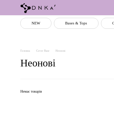
Перейти до основного контенту
NEW
Bases & Tops
C
Головна
Cover Base
Неонові
Неонові
Немає товарів