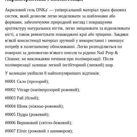
Акриловий гель DNKa' — універсальний матеріал трьох фазових
систем, який дозволяє легко моделювати за шаблонами або
формами, забезпечуючи природний вигляд і покращуючи
архітектуру натуральних нігтів, легко зміцнювати та відновлювати
нігті, а також ремонтувати пошкоджені краї або тріщини. Завдяки
м'якій консистенції матеріал зручний у використанні і зменшує
потребу в полегшеному обпилюванні. Легко розподіляється по
поверхні за допомогою м'якого пензля та рідини Nail Prep &
Cleanser, не викликаючи печіння при полімеризації.
Після
полімеризації залишає легкий інгібіторний (липкий) шар.
У колекцію увійшли 8 найпопулярніших відтінків:
#0001 Скло (прозорий);
#0002 Vitrage (напівпрозорий рожевий);
#0003 Рай (білий);
#0004 Шовк
(ніжньо-рожевий);
#0005 Пудра (рожевий);
#0006 Вершковий (світло-бежевий);
#0007 Elixir (рожевий з шиммером);