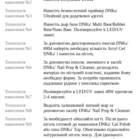
нанесення №2
Технологія
Нанесіть безкислотний праймер DNKa'
нанесення №3
Ultrabond для додаткової адгезії.
Технологія
Нанесіть шар бази DNKa' Multi Base/Rubber
нанесення №4
Base/Nano Base. Полімеризуйте в LED/UV
лампі.
Технологія
За допомогою двостороннього пензля DNKa’
нанесення №5
#004 наберіть необхідну кількість Acryl Gel
DNKa' і нанесіть на ніготь.
Технологія
За допомогою пензля, змоченого в засобі
нанесення №6
DNKa’ Nail Prep & Cleanser, розподіліть
матеріал по нігтьовій пластині, надаючи йому
необхідну форму. За потреби промокніть
надлишки рідини з пензлика серветкою.
Технологія
Полімеризуйте в LED/UV лампі 48W протягом
нанесення №7
2-4 хвилин.
Технологія
Видаліть залишковий липкий шар за
нанесення №8
допомогою засобу DNKa’ Nail Prep & Cleanser.
Технологія
За необхідності обпиляйте нігті. Після цього
нанесення №9
ніготь готовий до нанесення DNKa' Gel Polish
або топа DNKa' Top. Обов'язково підпилюйте
натуральний ніготь знизу. Для ідеального