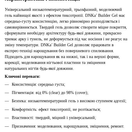
Універсальний низькотемпературний, трьохфазний, моделюючий
гель найвищої якості з ефектом тиксотропії. DNKa’ Builder Gel має
середньо-густу консистенцію, легко рівномірно розподіляється і
самовирівнюється. Твердий гель дозволяє створити міцне покриття,
сформувати необхідну архітектуру будь-якої довжини, прекрасно
тримає арку і тунель, не деформується під час носіння і не реагує на
зміну температури. DNKa’ Builder Gel дозволяє працювати в
експрес-техніці нарощування без поверхневого спилювання.
Підходить для нарощування як на нижні, так і на верхні форми,
корекції, моделювання нігтьової пластини та зміцнення
натуральних нігтів будь-якої довжини.
Ключові переваги:
Консистенція: середньо густа;
Пігментація: від 0% (clear) до 98% (cover);
Безпека: низькотемпературний гель з високою ступенем адгезії;
Комфортність: ефект тиксотропії, не розтікається;
Властивості: твердий, міцний і універсальний;
Призначення: моделювання, нарощування, зміцнення, ремонт.