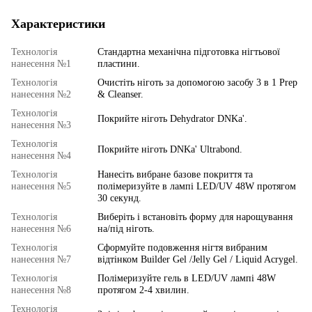
Характеристики
Технологія
Стандартна механічна підготовка нігтьової
нанесення №1
пластини.
Технологія
Очистіть ніготь за допомогою засобу 3 в 1 Prep
нанесення №2
& Cleanser.
Технологія
Покрийте ніготь Dehydrator DNKa'.
нанесення №3
Технологія
Покрийте ніготь DNKa' Ultrabond.
нанесення №4
Технологія
Нанесіть вибране базове покриття та
нанесення №5
полімеризуйте в лампі LED/UV 48W протягом
30 секунд.
Технологія
Виберіть і встановіть форму для нарощування
нанесення №6
на/під ніготь.
Технологія
Cформуйте подовження нігтя вибраним
нанесення №7
відтінком Builder Gel /Jelly Gel / Liquid Acrygel.
Технологія
Полімеризуйте гель в LED/UV лампі 48W
нанесення №8
протягом 2-4 хвилин.
Технологія