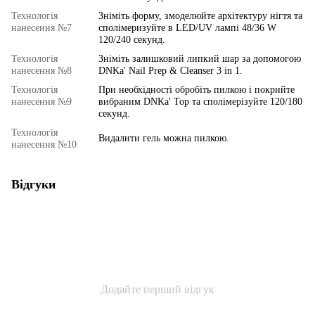
Технологія
Зніміть форму, змоделюйте архітектуру нігтя та
нанесення №7
сполімеризуйте в LED/UV лампі 48/36 W
120/240 секунд.
Технологія
Зніміть залишковий липкий шар за допомогою
нанесення №8
DNKa' Nail Prep & Cleanser 3 in 1.
Технологія
При необхідності обробіть пилкою і покрийте
нанесення №9
вибраним DNKa' Top та сполімерізуйте 120/180
секунд.
Технологія
Видалити гель можна пилкою.
нанесення №10
Відгуки
Додайте перший відгук