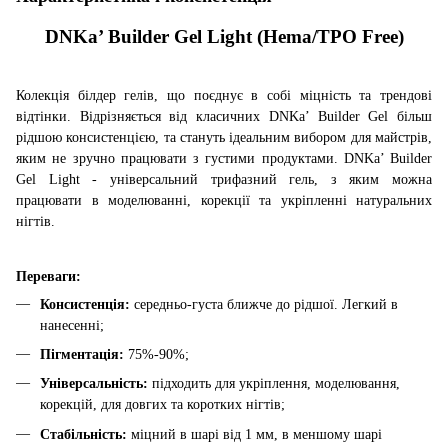
DNKa’ Builder
G
el Light (
Hema/TPO
F
ree
)
Колекція білдер гелів, що поєднує в собі міцність та трендові
відтінки. Відрізняється від класичних DNKa’ Builder Gel більш
рідшою консистенцією, та стануть ідеальним вибором для майстрів,
яким не зручно працювати з густими продуктами. DNKa’ Builder
Gel Light - універсальний трифазний гель, з яким можна
працювати в моделюванні, корекції та укріпленні натуральних
нігтів.
Переваги:
Консистенція:
середньо-густа ближче до рідшої. Легкий в
нанесенні
;
Пігментація:
75%-90%
;
Універсальність:
підходить для укріплення, моделювання,
корекцій, для довгих та коротких нігтів
;
Стабільність:
міцний в шарі від 1 мм, в меншому шарі