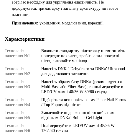
зберігає необхідну для укріплення еластичність. Не
деформується, тримає арку і загальну архітектуру нігтьової
пластини
;
Призначення:
укріплення, моделювання, корекції.
Характеристики
Технологія
Виконати стандартну підготовку нігтя: зніміть
нанесення №1
попереднє покриття, зробіть опил поверхні
нігтя, виконайте манікюр.
Технологія
Нанесіть DNKa' Dehydrator та DNKa’ Ultrabond
нанесення №2
для додаткового зчеплення.
Технологія
Нанесіть обрану базу DNKa' (рекомендується
нанесення №3
Multi Base або Fiber Base), та полімеризуйте в
LED/UV лампі 48/36 W 30/60 секунд.
Технологія
Підберіть та встановіть форму Paper Nail Forms
нанесення №4
/ Top Fopms під ніготь.
Технологія
Змоделюйте подовження нігтя вибраним
нанесення №5
відтінком DNKa’ Builder Gel Light.
Технологія
Полімеризуйте в LED/UV лампі 48/36 W
нанесення №6
120/240 секунд.