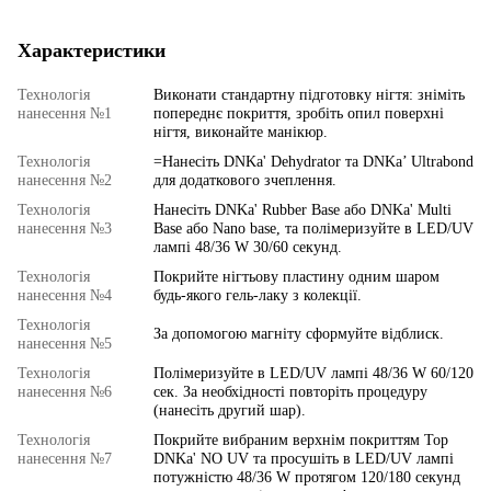
Характеристики
Технологія
Виконати стандартну підготовку нігтя: зніміть
нанесення №1
попереднє покриття, зробіть опил поверхні
нігтя, виконайте манікюр.
Технологія
=Нанесіть DNKa' Dehydrator та DNKa’ Ultrabond
нанесення №2
для додаткового зчеплення.
Технологія
Нанесіть DNKa' Rubber Base або DNKa' Multi
нанесення №3
Base або Nano base, та полімеризуйте в LED/UV
лампі 48/36 W 30/60 секунд.
Технологія
Покрийте нігтьову пластину одним шаром
нанесення №4
будь-якого гель-лаку з колекції.
Технологія
За допомогою магніту сформуйте відблиск.
нанесення №5
Технологія
Полімеризуйте в LED/UV лампі 48/36 W 60/120
нанесення №6
сек. За необхідності повторіть процедуру
(нанесіть другий шар).
Технологія
Покрийте вибраним верхнім покриттям Top
нанесення №7
DNKa' NO UV та просушіть в LED/UV лампі
потужністю 48/36 W протягом 120/180 секунд