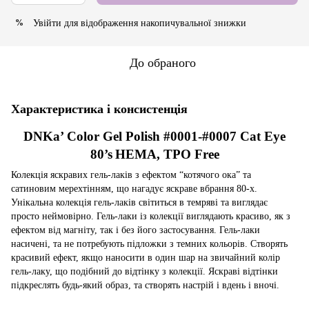
Увійти
для відображення накопичувальної знижки
%
До обраного
Характеристика і консистенція
DNKa’ Color Gel Polish #0001-#0007 Cat Eye
80’s
HEMA, TPO Free
Колекція яскравих гель-лаків з ефектом “котячого ока” та
сатиновим мерехтінням, що нагадує яскраве вбрання 80-х.
Унікальна колекція гель-лаків світиться в темряві та виглядає
просто неймовірно. Гель-лаки із колекції виглядають красиво, як з
ефектом від магніту, так і без його застосування. Гель-лаки
насичені, та не потребують підложки з темних кольорів. Створять
красивий ефект, якщо наносити в один шар на звичайний колір
гель-лаку, що подібний до відтінку з колекції. Яскраві відтінки
підкреслять будь-який образ, та створять настрій і вдень і вночі
.