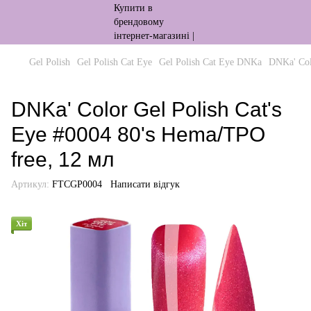
Gel Polish
Gel Polish Cat Eye
Gel Polish Cat Eye DNKa
DNKa' Col
DNKa' Color Gel Polish Cat's
Eye #0004 80's Hema/TPO
free, 12 мл
Артикул:
FTCGP0004
Написати відгук
Хіт