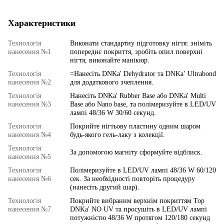
Характеристики
Технологія
Виконати стандартну підготовку нігтя: зніміть
нанесення №1
попереднє покриття, зробіть опил поверхні
нігтя, виконайте манікюр.
Технологія
=Нанесіть DNKa' Dehydrator та DNKa’ Ultrabond
нанесення №2
для додаткового зчеплення.
Технологія
Нанесіть DNKa' Rubber Base або DNKa' Multi
нанесення №3
Base або Nano base, та полімеризуйте в LED/UV
лампі 48/36 W 30/60 секунд.
Технологія
Покрийте нігтьову пластину одним шаром
нанесення №4
будь-якого гель-лаку з колекції.
Технологія
За допомогою магніту сформуйте відблиск.
нанесення №5
Технологія
Полімеризуйте в LED/UV лампі 48/36 W 60/120
нанесення №6
сек. За необхідності повторіть процедуру
(нанесіть другий шар).
Технологія
Покрийте вибраним верхнім покриттям Top
нанесення №7
DNKa' NO UV та просушіть в LED/UV лампі
потужністю 48/36 W протягом 120/180 секунд