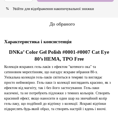
Увійти
для відображення накопичувальної знижки
%
До обраного
Характеристика і консистенція
DNKa’ Color Gel Polish #0001-#0007 Cat Eye
80’s
HEMA, TPO Free
Колекція яскравих гель-лаків з ефектом “котячого ока” та
сатиновим мерехтінням, що нагадує яскраве вбрання 80-х.
Унікальна колекція гель-лаків світиться в темряві та виглядає
просто неймовірно. Гель-лаки із колекції виглядають красиво, як з
ефектом від магніту, так і без його застосування. Гель-лаки
насичені, та не потребують підложки з темних кольорів. Створять
красивий ефект, якщо наносити в один шар на звичайний колір
гель-лаку, що подібний до відтінку з колекції. Яскраві відтінки
підкреслять будь-який образ, та створять настрій і вдень і вночі
.