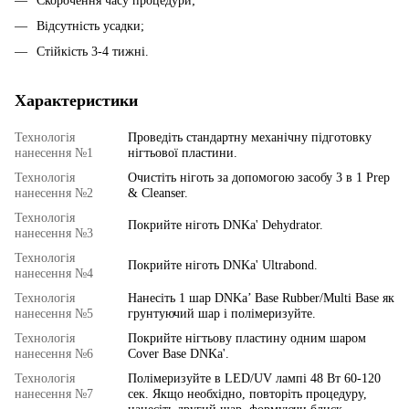
Скорочення часу процедури;
Відсутність усадки;
Стійкість 3-4 тижні.
Характеристики
Технологія
Проведіть стандартну механічну підготовку
нанесення №1
нігтьової пластини.
Технологія
Очистіть ніготь за допомогою засобу 3 в 1 Prep
нанесення №2
& Cleanser.
Технологія
Покрийте ніготь DNKa' Dehydrator.
нанесення №3
Технологія
Покрийте ніготь DNKa' Ultrabond.
нанесення №4
Технологія
Нанесіть 1 шар DNKa’ Base Rubber/Multi Base як
нанесення №5
грунтуючий шар і полімеризуйте.
Технологія
Покрийте нігтьову пластину одним шаром
нанесення №6
Cover Base DNKa'.
Технологія
Полімеризуйте в LED/UV лампі 48 Вт 60-120
нанесення №7
сек. Якщо необхідно, повторіть процедуру,