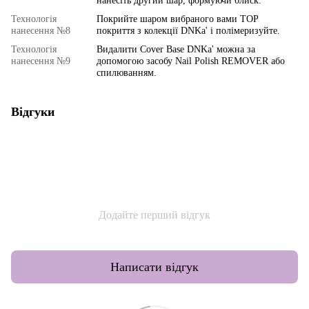
нанесіть другий шар, формуючи блиск.
Технологія
Покрийте шаром вибраного вами TOP
нанесення №8
покриття з колекції DNKa' і полімеризуйте.
Технологія
Видалити Cover Base DNKa' можна за
нанесення №9
допомогою засобу Nail Polish REMOVER або
спилюванням.
Відгуки
Додайте перший відгук
Написати відгук