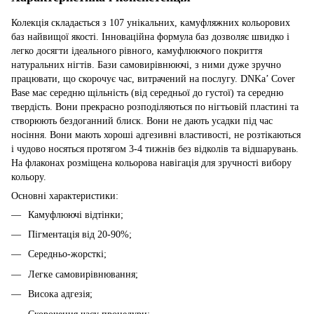
Колекція складається з 107 унікальних, камуфляжних кольорових
баз найвищої якості. Інноваційна формула баз дозволяє швидко і
легко досягти ідеального рівного, камуфлюючого покриття
натуральних нігтів. Бази самовирівнюючі, з ними дуже зручно
працювати, що скорочує час, витрачений на послугу. DNKa’ Cover
Base має середню щільність (від середньої до густої) та середню
твердість. Вони прекрасно розподіляються по нігтьовій пластині та
створюють бездоганний блиск. Вони не дають усадки під час
носіння. Вони мають хороші адгезивні властивості, не розтікаються
і чудово носяться протягом 3-4 тижнів без відколів та відшарувань.
На флаконах розміщена кольорова навігація для зручності вибору
кольору.
Основні характеристики:
Камуфлюючі відтінки;
Пігментація від 20-90%;
Середньо-жорсткі;
Легке самовирівнювання;
Висока адгезія;