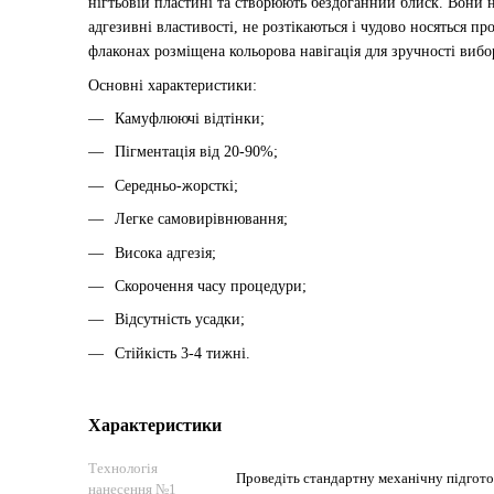
нігтьовій пластині та створюють бездоганний блиск. Вони н
адгезивні властивості, не розтікаються і чудово носяться пр
флаконах розміщена кольорова навігація для зручності вибо
Основні характеристики:
Камуфлюючі відтінки;
Пігментація від 20-90%;
Середньо-жорсткі;
Легке самовирівнювання;
Висока адгезія;
Скорочення часу процедури;
Відсутність усадки;
Стійкість 3-4 тижні.
Характеристики
Технологія
Проведіть стандартну механічну підготов
нанесення №1