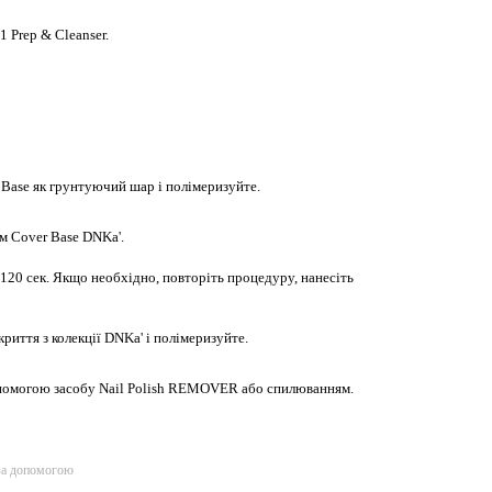
1 Prep & Cleanser.
 Base як грунтуючий шар і полімеризуйте.
м Cover Base DNKa'.
120 сек. Якщо необхідно, повторіть процедуру, нанесіть
иття з колекції DNKa' і полімеризуйте.
помогою засобу Nail Polish REMOVER або спилюванням.
за допомогою