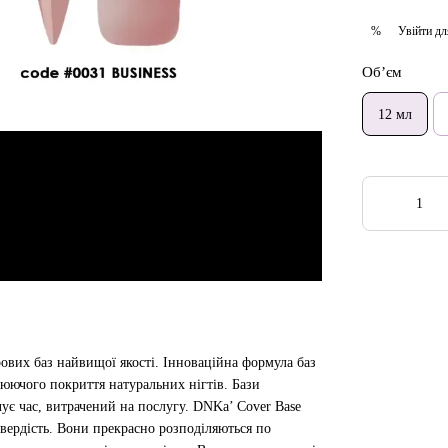
Увійти
дл
%
Об’єм
12 мл
ових баз найвищої якості. Інноваційна формула баз
люючого покриття натуральних нігтів. Бази
є час, витрачений на послугу. DNKa’ Cover Base
 твердість. Вони прекрасно розподіляються по