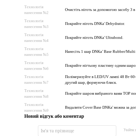
Технологія
Очистіть ніготь за допомогою засобу 3 в 
нанесення №2
Технологія
Покрийте ніготь DNKa' Dehydrator.
нанесення №3
Технологія
Покрийте ніготь DNKa' Ultrabond.
нанесення №4
Технологія
Нанесіть 1 шар DNKa’ Base Rubber/Multi
нанесення №5
Технологія
Покрийте нігтьову пластину одним шаро
нанесення №6
Технологія
Полімеризуйте в LED/UV лампі 48 Вт 60-
нанесення №7
другий шар, формуючи блиск.
Технологія
Покрийте шаром вибраного вами TOP покр
нанесення №8
Технологія
Видалити Cover Base DNKa' можна за до
нанесення №9
Новий відгук або коментар
Увійти 