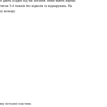
е дають усадки під час носіння. Вони мають хороші
отягом 3-4 тижнів без відколів та відшарувань. На
ру кольору.
ку нігтьової пластини.