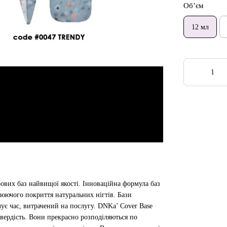
Об’єм
12 мл
ових баз найвищої якості. Інноваційна формула баз
люючого покриття натуральних нігтів. Бази
є час, витрачений на послугу. DNKa’ Cover Base
 твердість. Вони прекрасно розподіляються по