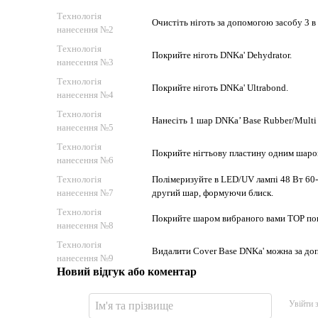
Технологія
Очистіть ніготь за допомогою засобу 3 в 
нанесення №2
Технологія
Покрийте ніготь DNKa' Dehydrator.
нанесення №3
Технологія
Покрийте ніготь DNKa' Ultrabond.
нанесення №4
Технологія
Нанесіть 1 шар DNKa’ Base Rubber/Multi
нанесення №5
Технологія
Покрийте нігтьову пластину одним шаро
нанесення №6
Технологія
Полімеризуйте в LED/UV лампі 48 Вт 60-
нанесення №7
другий шар, формуючи блиск.
Технологія
Покрийте шаром вибраного вами TOP покр
нанесення №8
Технологія
Видалити Cover Base DNKa' можна за до
нанесення №9
Новий відгук або коментар
Увійти 