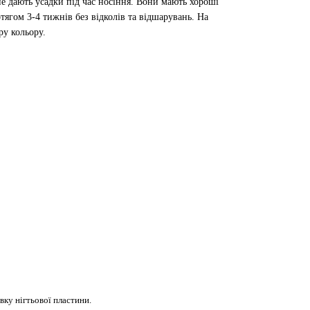
е дають усадки під час носіння. Вони мають хороші
отягом 3-4 тижнів без відколів та відшарувань. На
ру кольору.
ку нігтьової пластини.