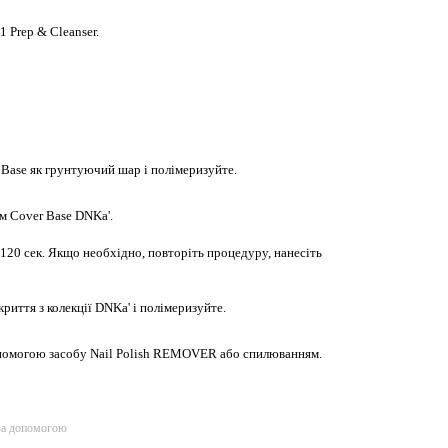
1 Prep & Cleanser.
 Base як грунтуючий шар і полімеризуйте.
м Cover Base DNKa'.
120 сек. Якщо необхідно, повторіть процедуру, нанесіть
иття з колекції DNKa' і полімеризуйте.
помогою засобу Nail Polish REMOVER або спилюванням.
за допомогою