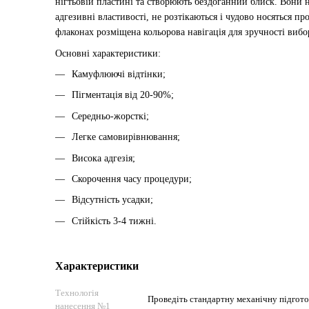
нігтьовій пластині та створюють бездоганний блиск. Вони н
адгезивні властивості, не розтікаються і чудово носяться пр
флаконах розміщена кольорова навігація для зручності вибо
Основні характеристики:
Камуфлюючі відтінки;
Пігментація від 20-90%;
Середньо-жорсткі;
Легке самовирівнювання;
Висока адгезія;
Скорочення часу процедури;
Відсутність усадки;
Стійкість 3-4 тижні.
Характеристики
Технологія
Проведіть стандартну механічну підготов
нанесення №1