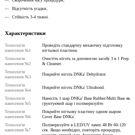
Скорочення часу процедури;
Відсутність усадки;
Стійкість 3-4 тижні.
Характеристики
Технологія
Проведіть стандартну механічну підготовку
нанесення №1
нігтьової пластини.
Технологія
Очистіть ніготь за допомогою засобу 3 в 1 Prep
нанесення №2
& Cleanser.
Технологія
Покрийте ніготь DNKa' Dehydrator.
нанесення №3
Технологія
Покрийте ніготь DNKa' Ultrabond.
нанесення №4
Технологія
Нанесіть 1 шар DNKa’ Base Rubber/Multi Base як
нанесення №5
грунтуючий шар і полімеризуйте.
Технологія
Покрийте нігтьову пластину одним шаром
нанесення №6
Cover Base DNKa'.
Технологія
Полімеризуйте в LED/UV лампі 48 Вт 60-120
нанесення №7
сек. Якщо необхідно, повторіть процедуру,