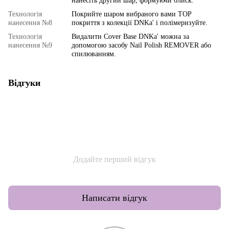
нанесіть другий шар, формуючи блиск.
Технологія
Покрийте шаром вибраного вами TOP
нанесення №8
покриття з колекції DNKa' і полімеризуйте.
Технологія
Видалити Cover Base DNKa' можна за
нанесення №9
допомогою засобу Nail Polish REMOVER або
спилюванням.
Відгуки
Додайте перший відгук
Написати відгук