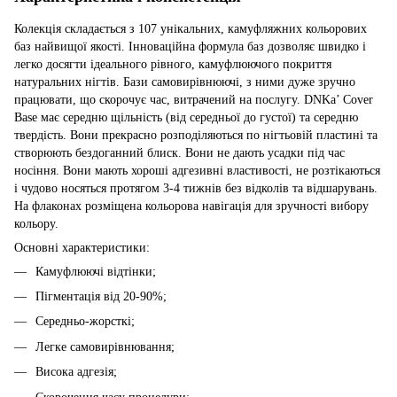
Колекція складається з 107 унікальних, камуфляжних кольорових
баз найвищої якості. Інноваційна формула баз дозволяє швидко і
легко досягти ідеального рівного, камуфлюючого покриття
натуральних нігтів. Бази самовирівнюючі, з ними дуже зручно
працювати, що скорочує час, витрачений на послугу. DNKa’ Cover
Base має середню щільність (від середньої до густої) та середню
твердість. Вони прекрасно розподіляються по нігтьовій пластині та
створюють бездоганний блиск. Вони не дають усадки під час
носіння. Вони мають хороші адгезивні властивості, не розтікаються
і чудово носяться протягом 3-4 тижнів без відколів та відшарувань.
На флаконах розміщена кольорова навігація для зручності вибору
кольору.
Основні характеристики:
Камуфлюючі відтінки;
Пігментація від 20-90%;
Середньо-жорсткі;
Легке самовирівнювання;
Висока адгезія;