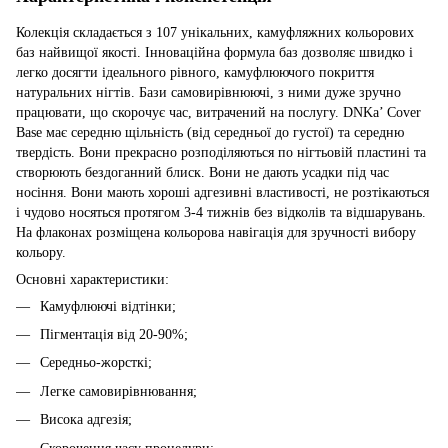
Колекція складається з 107 унікальних, камуфляжних кольорових
баз найвищої якості. Інноваційна формула баз дозволяє швидко і
легко досягти ідеального рівного, камуфлюючого покриття
натуральних нігтів. Бази самовирівнюючі, з ними дуже зручно
працювати, що скорочує час, витрачений на послугу. DNKa’ Cover
Base має середню щільність (від середньої до густої) та середню
твердість. Вони прекрасно розподіляються по нігтьовій пластині та
створюють бездоганний блиск. Вони не дають усадки під час
носіння. Вони мають хороші адгезивні властивості, не розтікаються
і чудово носяться протягом 3-4 тижнів без відколів та відшарувань.
На флаконах розміщена кольорова навігація для зручності вибору
кольору.
Основні характеристики:
Камуфлюючі відтінки;
Пігментація від 20-90%;
Середньо-жорсткі;
Легке самовирівнювання;
Висока адгезія;