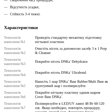
Скорочення часу процедури;
Відсутність усадки;
Стійкість 3-4 тижні.
Характеристики
Технологія
Проведіть стандартну механічну підготовку
нанесення №1
нігтьової пластини.
Технологія
Очистіть ніготь за допомогою засобу 3 в 1 Prep
нанесення №2
& Cleanser.
Технологія
Покрийте ніготь DNKa' Dehydrator.
нанесення №3
Технологія
Покрийте ніготь DNKa' Ultrabond.
нанесення №4
Технологія
Нанесіть 1 шар DNKa’ Base Rubber/Multi Base як
нанесення №5
грунтуючий шар і полімеризуйте.
Технологія
Покрийте нігтьову пластину одним шаром
нанесення №6
Cover Base DNKa'.
Технологія
Полімеризуйте в LED/UV лампі 48 Вт 60-120
нанесення №7
сек. Якщо необхідно, повторіть процедуру,