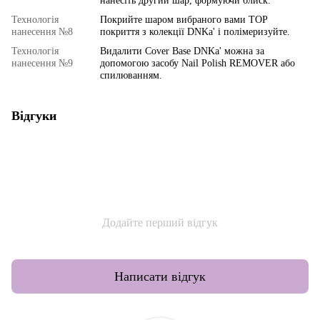
нанесіть другий шар, формуючи блиск.
Технологія
Покрийте шаром вибраного вами TOP
нанесення №8
покриття з колекції DNKa' і полімеризуйте.
Технологія
Видалити Cover Base DNKa' можна за
нанесення №9
допомогою засобу Nail Polish REMOVER або
спилюванням.
Відгуки
Додайте перший відгук
Написати відгук