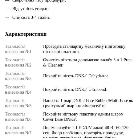
Скорочення часу процедури;
Відсутність усадки;
Стійкість 3-4 тижні.
Характеристики
Технологія
Проведіть стандартну механічну підготовку
нанесення №1
нігтьової пластини.
Технологія
Очистіть ніготь за допомогою засобу 3 в 1 Prep
нанесення №2
& Cleanser.
Технологія
Покрийте ніготь DNKa' Dehydrator.
нанесення №3
Технологія
Покрийте ніготь DNKa' Ultrabond.
нанесення №4
Технологія
Нанесіть 1 шар DNKa’ Base Rubber/Multi Base як
нанесення №5
грунтуючий шар і полімеризуйте.
Технологія
Покрийте нігтьову пластину одним шаром
нанесення №6
Cover Base DNKa'.
Технологія
Полімеризуйте в LED/UV лампі 48 Вт 60-120
нанесення №7
сек. Якщо необхідно, повторіть процедуру,