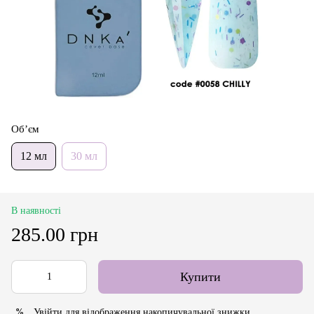
Об’єм
12 мл
30 мл
В наявності
285.00 грн
Купити
Увійти
для відображення накопичувальної знижки
%