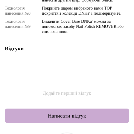
нанесіть другий шар, формуючи блиск.
Технологія
Покрийте шаром вибраного вами TOP
нанесення №8
покриття з колекції DNKa' і полімеризуйте.
Технологія
Видалити Cover Base DNKa' можна за
нанесення №9
допомогою засобу Nail Polish REMOVER або
спилюванням.
Відгуки
Додайте перший відгук
Написати відгук