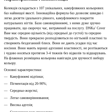
Колекція складається з 107 унікальних, камуфляжних кольорових
баз найвищої якості. Інноваційна формула баз дозволяє швидко і
легко досягти ідеального рівного, камуфлюючого покриття
натуральних нігтів. Бази самовирівнюючі, з ними дуже зручно
працювати, що скорочує час, витрачений на послугу. DNKa’ Cover
Base має середню щільність (від середньої до густої) та середню
твердість. Вони прекрасно розподіляються по нігтьовій пластині та
створюють бездоганний блиск. Вони не дають усадки під час
носіння. Вони мають хороші адгезивні властивості, не розтікаються
і чудово носяться протягом 3-4 тижнів без відколів та відшарувань.
На флаконах розміщена кольорова навігація для зручності вибору
кольору.
Основні характеристики:
Камуфлюючі відтінки;
Пігментація від 20-90%;
Середньо-жорсткі;
Легке самовирівнювання;
Висока адгезія;