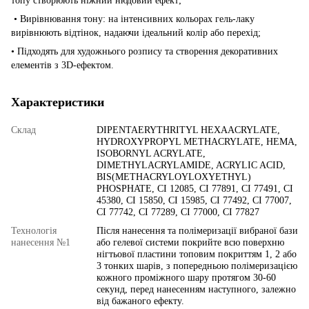
топу створюють ніжний нюдовий ефект;
• Вирівнювання тону: на інтенсивних кольорах гель-лаку
вирівнюють відтінок, надаючи ідеальний колір або перехід;
• Підходять для художнього розпису та створення декоративних
елементів з 3D-ефектом.
Характеристики
Склад
DIPENTAERYTHRITYL HEXAACRYLATE,
HYDROXYPROPYL METHACRYLATE, HEMA,
ISOBORNYL ACRYLATE,
DIMETHYLACRYLAMIDE, ACRYLIC ACID,
BIS(METHACRYLOYLOXYETHYL)
PHOSPHATE, CI 12085, CI 77891, CI 77491, CI
45380, CI 15850, CI 15985, CI 77492, CI 77007,
CI 77742, CI 77289, CI 77000, CI 77827
Технологія
Після нанесення та полімеризації вибраної бази
нанесення №1
або гелевої системи покрийте всю поверхню
нігтьової пластини топовим покриттям 1, 2 або
3 тонких шарів, з попередньою полімеризацією
кожного проміжного шару протягом 30-60
секунд, перед нанесенням наступного, залежно
від бажаного ефекту.