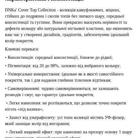
DNKa' Cover Top Collection - колекція камуфлюючих, міцних,
стійких до подряпин і сколів топів без липкого шару, середньої
консистенції та густини. Вони прекрасно маскують нерівності та
дефекти кольору або натуральної нігтьової пластини, що економить
ваш час у створенні дизайнів, градієнтів, забезпечуючи ідеальний
колір покриття.
Ключові переваги:
• Консистенція: cередньої консистенції, ближче до рідкої;
• Пігментація: від 20 до 98%, залежно від вибраного кольору;
• Універсальне використання: ідеальне як в якості самостійного
покриття, так і для надання глибини тілесним відтінкам;
• Самовирівнюючі: чудово самовирівнюються, не залишають
розводів і смуг, що гарантує ідеальне покриття;
• Легке нанесення: не розтікаються, що дозволяє точно покрити
ніготь «під валики»;
• Захист від ультрафіолету: усі топи колекції містять УФ-фільтр,
який захищає колір від вигорання;
• Легкий нюдовий ефект: при нанесенні на прозору основу 1 шару