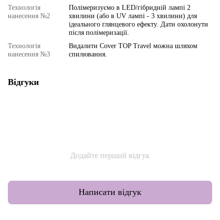
Технологія
Полімеризуємо в LED/гібридній лампі 2
нанесення №2
хвилини (або в UV лампі - 3 хвилини) для
ідеального глянцевого ефекту. Дати охолонути
після полімеризації.
Технологія
Видалити Cover TOP Travel можна шляхом
нанесення №3
спилювання.
Відгуки
Додайте перший відгук
Написати відгук