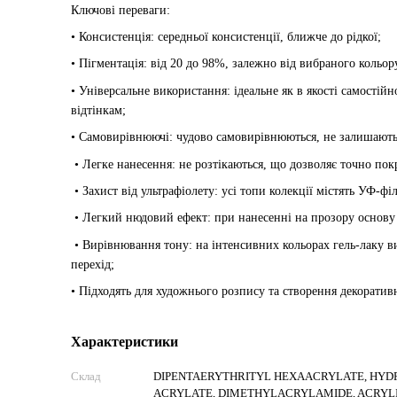
Ключові переваги:
• Консистенція: cередньої консистенції, ближче до рідкої;
• Пігментація: від 20 до 98%, залежно від вибраного кольор
• Універсальне використання: ідеальне як в якості самостій
відтінкам;
• Самовирівнюючі: чудово самовирівнюються, не залишають р
• Легке нанесення: не розтікаються, що дозволяє точно пок
• Захист від ультрафіолету: усі топи колекції містять УФ-фі
• Легкий нюдовий ефект: при нанесенні на прозору основ
• Вирівнювання тону: на інтенсивних кольорах гель-лаку в
перехід;
• Підходять для художнього розпису та створення декоратив
Характеристики
Склад
DIPENTAERYTHRITYL HEXAACRYLATE, HYD
ACRYLATE, DIMETHYLACRYLAMIDE, ACRYL