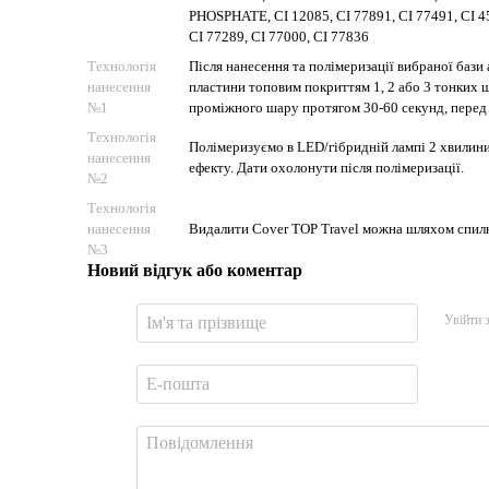
PHOSPHATE, CI 12085, CI 77891, CI 77491, CI 45
CI 77289, CI 77000, CI 77836
Технологія
Після нанесення та полімеризації вибраної бази
нанесення
пластини топовим покриттям 1, 2 або 3 тонких 
№1
проміжного шару протягом 30-60 секунд, перед 
Технологія
Полімеризуємо в LED/гібридній лампі 2 хвилини 
нанесення
ефекту. Дати охолонути після полімеризації.
№2
Технологія
нанесення
Видалити Cover TOP Travel можна шляхом спил
№3
Новий відгук або коментар
Увійти 