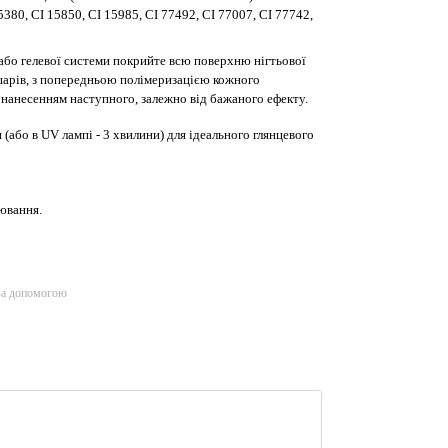
380, CI 15850, CI 15985, CI 77492, CI 77007, CI 77742,
 або гелевої системи покрийте всю поверхню нігтьової
шарів, з попередньою полімеризацією кожного
нанесенням наступного, залежно від бажаного ефекту.
(або в UV лампі - 3 хвилини) для ідеального глянцевого
ювання.
за допомогою