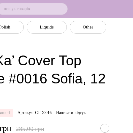
Polish
Liquids
Other
a’ Cover Top
e #0016 Sofia, 12
вності
Артикул: CTD0016
Написати відгук
 грн
285.00 грн