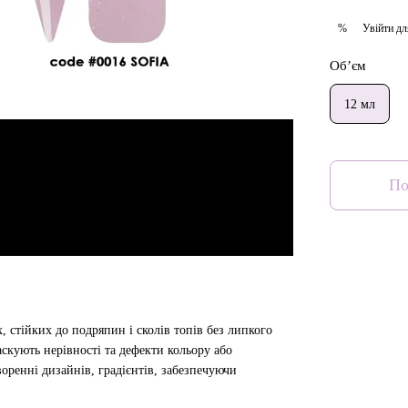
Увійти
дл
%
Об’єм
12 мл
По
, стійких до подряпин і сколів топів без липкого
аскують нерівності та дефекти кольору або
оренні дизайнів, градієнтів, забезпечуючи