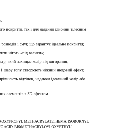
у;
ного покриття, так і для надання глибини тілесним
озводів і смуг, що гарантує ідеальне покриття;
рити ніготь «під валики»;
льтр, який захищає колір від вигорання;
у 1 шару топу створюють ніжний нюдовий ефект;
ирівнюють відтінок, надаючи ідеальний колір або
них елементів з 3D-ефектом.
ROXYPROPYL METHACRYLATE, HEMA, ISOBORNYL
IC ACID, BIS(METHACRYLOYLOXYETHYL)