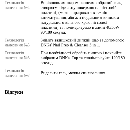
Технологія
Вирівнюючим шаром наносимо обраний гель,
нанесення №4
створюємо ідеальну поверхню на нігтьовій
пластині, (можна працювати в техніці
запечатування, або ж з подальшим випилом
натурального вільного краю нігтьової
пластини) та полімеризуємо в лампі 48/36W
90/180 секунд.
Технологія
Зніміть залишковий липкий шар за допомогою
нанесення №5
DNKa' Nail Prep & Cleanser 3 in 1.
Технологія
При необхідності обробіть пилкою і покрийте
нанесення №6
вибраним DNKa' Top та сполімерізуйте 120/180
секунд.
Технологія
Видалити гель, можна спилюванням.
нанесення №7
Відгуки