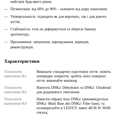
майстрів будь-якого рівня;
Пігментація: від 60% до 90% - залежить від шару нанесення;
Універсальність: підходить як для коротких, так і для довгих
нігтів;
Стабільність: гель не деформується та зберігає бажану
архітектуру;
Призначення: зміцнення, нарощування, корекція,
реконструкція.
Характеристики
Технологія
Виконати стандартну підготовку нігтя: зніміть
нанесення №1
попереднє покриття, зробіть опил поверхні
нігтя, виконайте манікюр.
Технологія
Нанесіть DNKa' Dehydrator та DNKa’ Ultrabond
нанесення №2
для додаткового зчеплення.
Технологія
Нанесіть обрану базу DNKa' (рекомендується
нанесення №3
DNKa’ Multi Base або DNKa’ Fiber base), та
полімеризуйте в LED/UV лампі 48/36 W 30/60
секунд.