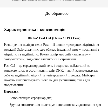
До обраного
Характеристика і консистенція
DNKa’ Fast Gel (Hema / TPO Free)
Розширення палітри гелів Fast – 11 нових трендових відтінків із
колекції Oxford для тих, хто обирає ідеальний нюд у поєднанні з
міцністю та надійністю. Кожен колір має свій «характер» –
самодостатній, водночас елегантний і стриманий.
Fast Gel – це середньорідкий гель і водночас найлегший за
консистенцією в асортименті гелів DNKa’, який зарекомендував
себе як надійний, міцний та універсальний продукт. Майстри
можуть використовувати його як для укріплення, так і для
моделювання.
Переваги:
Консистенція: середньорідка;
Зручна консистенція полегшує нанесення та моделювання для