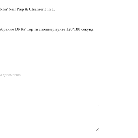
a' Nail Prep & Cleanser 3 in 1.
ибраним DNKa' Top та сполімерізуйте 120/180 секунд.
за допомогою