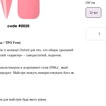
Об’єм
12 мл
a / TPO Free)
в із колекції Oxford для тих, хто обирає ідеальний
свій «характер» – самодостатній, водночас
 консистенцією в асортименті гелів DNKa’, який
 продукт. Майстри можуть використовувати його як
 для майстрів будь-якого рівня;