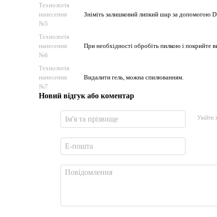
Технологія
нанесення
Зніміть залишковий липкий шар за допомогою DNK
№5
Технологія
нанесення
При необхідності обробіть пилкою і покрийте в
№6
Технологія
нанесення
Видалити гель, можна спилюванням.
№7
Новий відгук або коментар
Увійти 