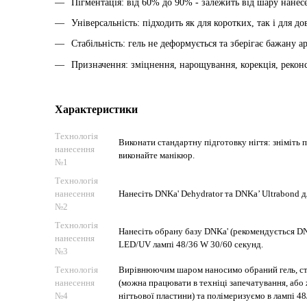
Пігментація: від 60% до 90% - залежить від шару нанес
Універсальність: підходить як для коротких, так і для до
Стабільність: гель не деформується та зберігає бажану а
Призначення: зміцнення, нарощування, корекція, реконс
Характеристики
Технологія
Виконати стандартну підготовку нігтя: зніміть п
нанесення
виконайте манікюр.
№1
Технологія
нанесення
Нанесіть DNKa' Dehydrator та DNKa’ Ultrabond д
№2
Технологія
Нанесіть обрану базу DNKa' (рекомендується DNK
нанесення
LED/UV лампі 48/36 W 30/60 секунд.
№3
Технологія
Вирівнюючим шаром наносимо обраний гель, ств
нанесення
(можна працювати в техніці запечатування, або
№4
нігтьової пластини) та полімеризуємо в лампі 4