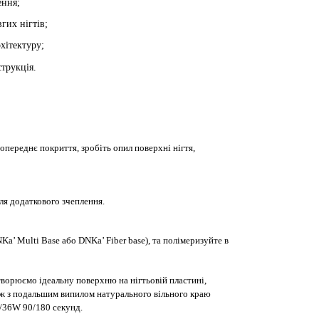
ення;
вгих нігтів;
рхітектуру;
трукція.
опереднє покриття, зробіть опил поверхні нігтя,
ля додаткового зчеплення.
a’ Multi Base або DNKa’ Fiber base), та полімеризуйте в
орюємо ідеальну поверхню на нігтьовій пластині,
 ж з подальшим випилом натурального вільного краю
8/36W 90/180 секунд.