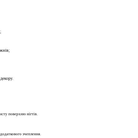
у;
;
ижнів;
декору.
исту поверхню нігтів.
 додаткового зчеплення.