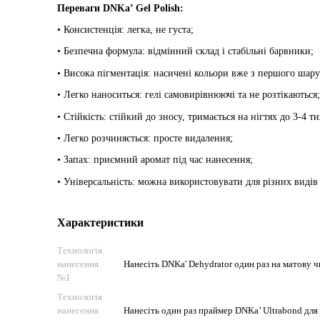
Переваги DNKa’ Gel Polish:
• Консистенція: легка, не густа;
• Безпечна формула: відмінний склад і стабільні барвники;
• Висока пігментація: насичені кольори вже з першого шар
• Легко наноситься: гелі самовирівнюючі та не розтікаються
• Стійкість: стійкий до зносу, тримається на нігтях до 3-4 т
• Легко розчиняється: просте видалення;
• Запах: приємний аромат під час нанесення;
• Універсальність: можна використовувати для різних видів 
Характеристики
Технологія
нанесення
Нанесіть DNKa' Dehydrator один раз на матову ч
№1
Технологія
нанесення
Нанесіть один раз праймер DNKa’ Ultrabond для