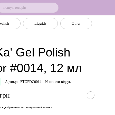
Polish
Liquids
Other
a' Gel Polish
or #0014, 12 мл
Артикул: FTGPDC0014
Написати відгук
 грн
я відображення накопичувальної знижки