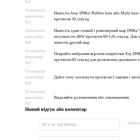
№2
Технологія
Нанесіть базу DNKa’ Rubber base або Multi bas
нанесення
протягом 30 секунд.
№3
Технологія
Нанесіть один тонкий і рівномірний шар DNKa’ 
нанесення
потужністю 48W протягом 60-120 секунд. Для 
№4
нанести другий шар.
Технологія
Покрийте вибраним верхнім покриттям Top DNK
нанесення
протягом 60 секунд для досягнення ідеального е
№5
Технологія
нанесення
Дайте топу охолонути протягом 2 хвилин і звол
№6
Технологія
нанесення
Видаляйте розчиненням або спилюванням.
№7
Новий відгук або коментар
Увійти 