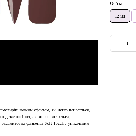
Об’єм
12 мл
з самовирівнюючим ефектом, які легко наносяться,
 під час носіння, легко розчиняються,
в оксамитових флаконах Soft Touch з унікальним