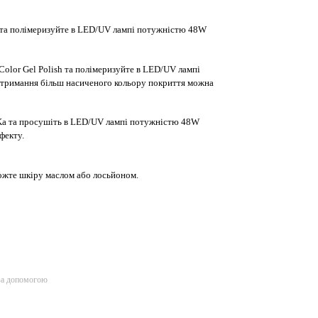
e та полімеризуйте в LED/UV лампі потужністю 48W
Color Gel Polish та полімеризуйте в LED/UV лампі
отримання більш насиченого кольору покриття можна
a та просушіть в LED/UV лампі потужністю 48W
фекту.
ожте шкіру маслом або лосьйоном.
за допомогою