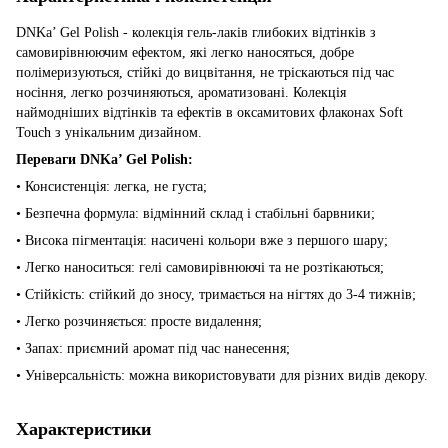
DNKa’ Gel Polish - колекція гель-лаків глибоких відтінків з
самовирівнюючим ефектом, які легко наносяться, добре
полімеризуються, стійкі до вицвітання, не тріскаються під час
носіння, легко розчиняються, ароматизовані. Колекція
наймодніших відтінків та ефектів в оксамитових флаконах Soft
Touch з унікальним дизайном.
Переваги DNKa’ Gel Polish:
• Консистенція: легка, не густа;
• Безпечна формула: відмінний склад і стабільні барвники;
• Висока пігментація: насичені кольори вже з першого шару;
• Легко наноситься: гелі самовирівнюючі та не розтікаються;
• Стійкість: стійкий до зносу, тримається на нігтях до 3-4 тижнів;
• Легко розчиняється: просте видалення;
• Запах: приємний аромат під час нанесення;
• Універсальність: можна використовувати для різних видів декору.
Характеристики