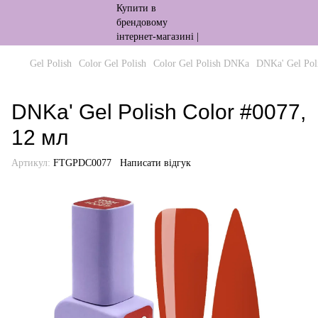
Gel Polish
Color Gel Polish
Color Gel Polish DNKa
DNKa' Gel Pol
DNKa' Gel Polish Color #0077,
12 мл
Артикул:
FTGPDC0077
Написати відгук