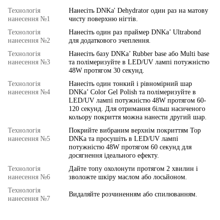
Технологія
Нанесіть DNKa' Dehydrator один раз на матову
нанесення №1
чисту поверхню нігтів.
Технологія
Нанесіть один раз праймер DNKa’ Ultrabond
нанесення №2
для додаткового зчеплення.
Технологія
Нанесіть базу DNKa’ Rubber base або Multi base
нанесення №3
та полімеризуйте в LED/UV лампі потужністю
48W протягом 30 секунд.
Технологія
Нанесіть один тонкий і рівномірний шар
нанесення №4
DNKa’ Color Gel Polish та полімеризуйте в
LED/UV лампі потужністю 48W протягом 60-
120 секунд. Для отримання більш насиченого
кольору покриття можна нанести другий шар.
Технологія
Покрийте вибраним верхнім покриттям Top
нанесення №5
DNKa та просушіть в LED/UV лампі
потужністю 48W протягом 60 секунд для
досягнення ідеального ефекту.
Технологія
Дайте топу охолонути протягом 2 хвилин і
нанесення №6
зволожте шкіру маслом або лосьйоном.
Технологія
Видаляйте розчиненням або спилюванням.
нанесення №7