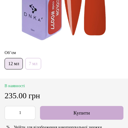
Об’єм
12 мл
7 мл
В наявності
235.00 грн
Купити
Увійти
для відображення накопичувальної знижки
%