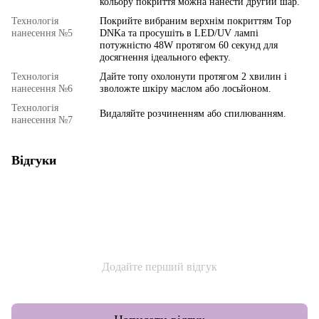
кольору покриття можна нанести другий шар.
Технологія
Покрийте вибраним верхнім покриттям Top
нанесення №5
DNKa та просушіть в LED/UV лампі
потужністю 48W протягом 60 секунд для
досягнення ідеального ефекту.
Технологія
Дайте топу охолонути протягом 2 хвилин і
нанесення №6
зволожте шкіру маслом або лосьйоном.
Технологія
Видаляйте розчиненням або спилюванням.
нанесення №7
Відгуки
Додайте перший відгук