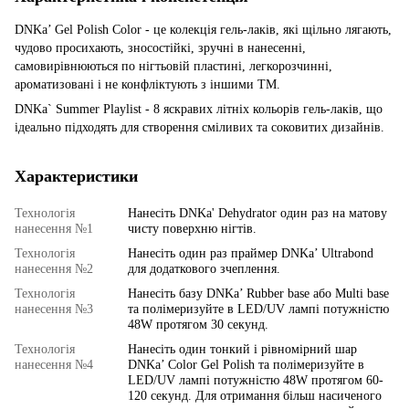
DNKa’ Gel Polish Color - це колекція гель-лаків, які щільно лягають,
чудово просихають, зносостійкі, зручні в нанесенні,
самовирівнюються по нігтьовій пластині, легкорозчинні,
ароматизовані і не конфліктують з іншими ТМ.
DNKa` Summer Playlist - 8 яскравих літніх кольорів гель-лаків, що
ідеально підходять для створення сміливих та соковитих дизайнів.
Характеристики
Технологія
Нанесіть DNKa' Dehydrator один раз на матову
нанесення №1
чисту поверхню нігтів.
Технологія
Нанесіть один раз праймер DNKa’ Ultrabond
нанесення №2
для додаткового зчеплення.
Технологія
Нанесіть базу DNKa’ Rubber base або Multi base
нанесення №3
та полімеризуйте в LED/UV лампі потужністю
48W протягом 30 секунд.
Технологія
Нанесіть один тонкий і рівномірний шар
нанесення №4
DNKa’ Color Gel Polish та полімеризуйте в
LED/UV лампі потужністю 48W протягом 60-
120 секунд. Для отримання більш насиченого