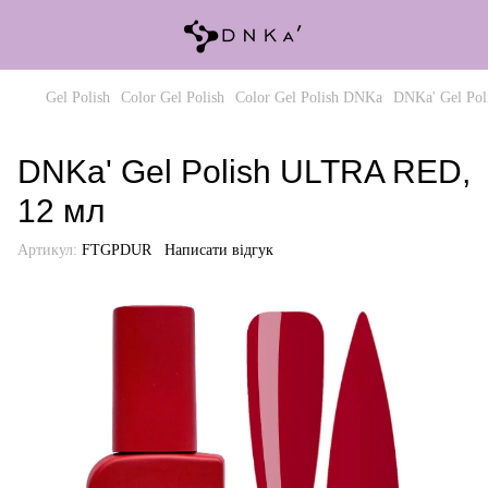
Gel Polish
Color Gel Polish
Color Gel Polish DNKa
DNKa' Gel Po
DNKa' Gel Polish ULTRA RED,
12 мл
Артикул:
FTGPDUR
Написати відгук