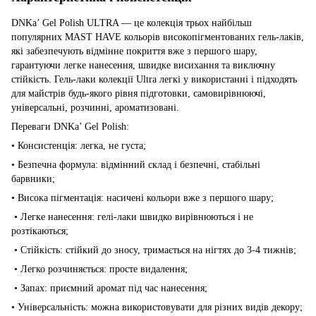
DNKa’ Gel Polish ULTRA — це колекція трьох найбільш
популярних MAST HAVE кольорів високопігментованих гель-лаків,
які забезпечують відмінне покриття вже з першого шару,
гарантуючи легке нанесення, швидке висихання та виключну
стійкість. Гель-лаки колекції Ultra легкі у використанні і підходять
для майстрів будь-якого рівня підготовки, самовирівнюючі,
універсальні, розчинні, ароматизовані.
Переваги DNKa’ Gel Polish:
• Консистенція: легка, не густа;
• Безпечна формула: відмінний склад і безпечні, стабільні
барвники;
• Висока пігментація: насичені кольори вже з першого шару;
• Легке нанесення: гелі-лаки швидко вирівнюються і не
розтікаються;
• Стійкість: стійкий до зносу, тримається на нігтях до 3-4 тижнів;
• Легко розчиняється: просте видалення;
• Запах: приємний аромат під час нанесення;
• Універсальність: можна використовувати для різних видів декору;