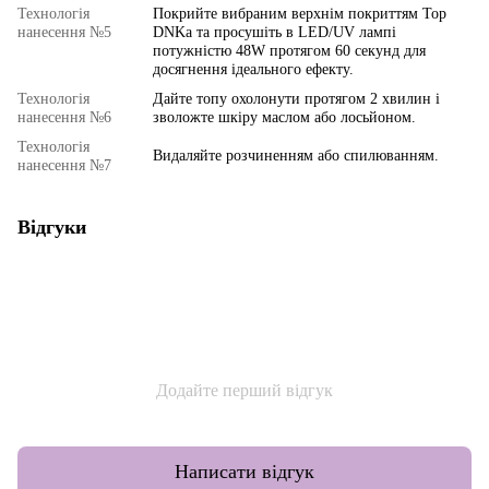
Технологія
Покрийте вибраним верхнім покриттям Top
нанесення №5
DNKa та просушіть в LED/UV лампі
потужністю 48W протягом 60 секунд для
досягнення ідеального ефекту.
Технологія
Дайте топу охолонути протягом 2 хвилин і
нанесення №6
зволожте шкіру маслом або лосьйоном.
Технологія
Видаляйте розчиненням або спилюванням.
нанесення №7
Відгуки
Додайте перший відгук
Написати відгук