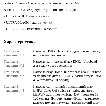
• Легкий липкий шар: полегшує виконання дизайнів.
В колекції ULTRA доступні три глибоких кольори:
• ULTRA WHITE - екстра білий;
• ULTRA BLACK - екстра чорний;
• ULTRA RED - класичний червоний.
Характеристики
Технологія
Нанесіть DNKa' Dehydrator один раз на матову
нанесення №1
чисту поверхню нігтів.
Технологія
Нанесіть один раз праймер DNKa’ Ultrabond
нанесення №2
для додаткового зчеплення.
Технологія
Нанесіть базу DNKa’ Rubber base або Multi base
нанесення №3
та полімеризуйте в LED/UV лампі потужністю
48W протягом 30 секунд.
Технологія
Нанесіть один тонкий і рівномірний шар
нанесення №4
DNKa’ Color Gel Polish та полімеризуйте в
LED/UV лампі потужністю 48W протягом 60-
120 секунд. Для отримання більш насиченого
кольору покриття можна нанести другий шар.