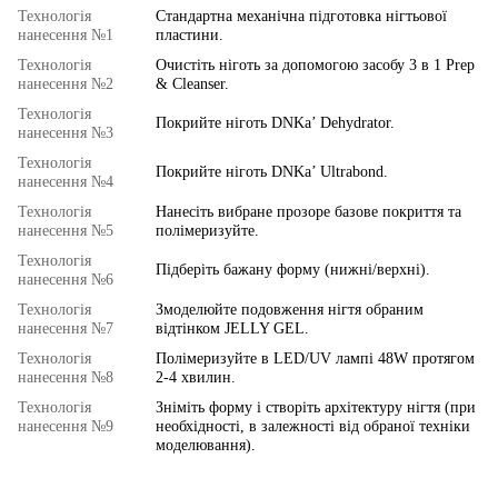
Технологія
Стандартна механічна підготовка нігтьової
нанесення №1
пластини.
Технологія
Очистіть ніготь за допомогою засобу 3 в 1 Prep
нанесення №2
& Cleanser.
Технологія
Покрийте ніготь DNKa’ Dehydrator.
нанесення №3
Технологія
Покрийте ніготь DNKa’ Ultrabond.
нанесення №4
Технологія
Нанесіть вибране прозоре базове покриття та
нанесення №5
полімеризуйте.
Технологія
Підберіть бажану форму (нижні/верхні).
нанесення №6
Технологія
Змоделюйте подовження нігтя обраним
нанесення №7
відтінком JELLY GEL.
Технологія
Полімеризуйте в LED/UV лампі 48W протягом
нанесення №8
2-4 хвилин.
Технологія
Зніміть форму і створіть архітектуру нігтя (при
нанесення №9
необхідності, в залежності від обраної техніки
моделювання).