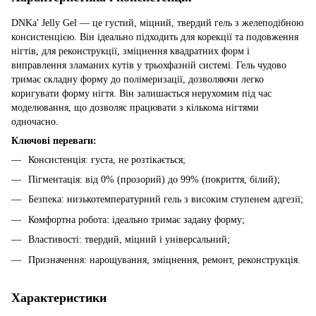
DNKa' Jelly Gel — це густий, міцний, твердий гель з желеподібною
консистенцією. Він ідеально підходить для корекції та подовження
нігтів, для реконструкції, зміцнення квадратних форм і
виправлення зламаних кутів у трьохфазній системі. Гель чудово
тримає складну форму до полімеризації, дозволяючи легко
коригувати форму нігтя. Він залишається нерухомим під час
моделювання, що дозволяє працювати з кількома нігтями
одночасно.
Ключові переваги:
Консистенція: густа, не розтікається;
Пігментація: від 0% (прозорий) до 99% (покриття, білий);
Безпека: низькотемпературний гель з високим ступенем адгезії;
Комфортна робота: ідеально тримає задану форму;
Властивості: твердий, міцний і універсальний;
Призначення: нарощування, зміцнення, ремонт, реконструкція.
Характеристики