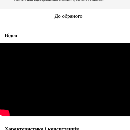
До обраного
Відео
Характеристика і консистенція