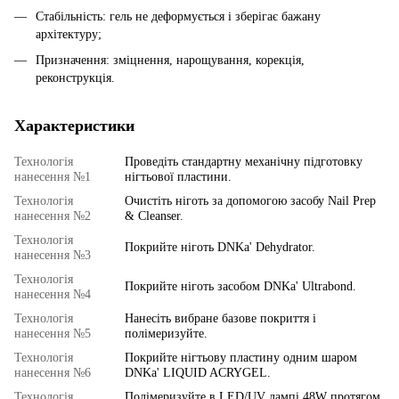
Стабільність: гель не деформується і зберігає бажану
архітектуру;
Призначення: зміцнення, нарощування, корекція,
реконструкція.
Характеристики
Технологія
Проведіть стандартну механічну підготовку
нанесення №1
нігтьової пластини.
Технологія
Очистіть ніготь за допомогою засобу Nail Prep
нанесення №2
& Cleanser.
Технологія
Покрийте ніготь DNKa' Dehydrator.
нанесення №3
Технологія
Покрийте ніготь засобом DNKa' Ultrabond.
нанесення №4
Технологія
Нанесіть вибране базове покриття і
нанесення №5
полімеризуйте.
Технологія
Покрийте нігтьову пластину одним шаром
нанесення №6
DNKa' LIQUID ACRYGEL.
Технологія
Полімеризуйте в LED/UV лампі 48W протягом