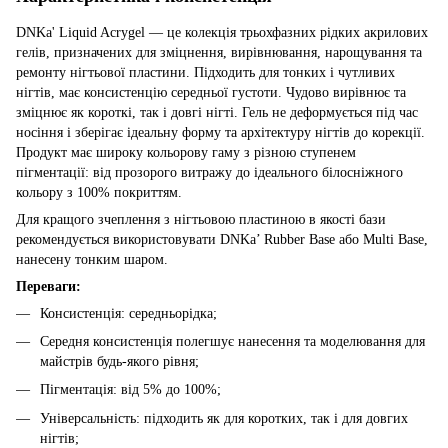
DNKa' Liquid Acrygel — це колекція трьохфазних рідких акрилових
гелів, призначених для зміцнення, вирівнювання, нарощування та
ремонту нігтьової пластини. Підходить для тонких і чутливих
нігтів, має консистенцію середньої густоти. Чудово вирівнює та
зміцнює як короткі, так і довгі нігті. Гель не деформується під час
носіння і зберігає ідеальну форму та архітектуру нігтів до корекції.
Продукт має широку кольорову гаму з різною ступенем
пігментації: від прозорого витражу до ідеального білосніжного
кольору з 100% покриттям.
Для кращого зчеплення з нігтьовою пластиною в якості бази
рекомендується використовувати DNKa’ Rubber Base або Multi Base,
нанесену тонким шаром.
Переваги:
Консистенція: середньорідка;
Середня консистенція полегшує нанесення та моделювання для
майстрів будь-якого рівня;
Пігментація: від 5% до 100%;
Універсальність: підходить як для коротких, так і для довгих
нігтів;