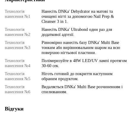
Технологія
Нанесіть DNKa' Dehydrator на матові та
нанесення №1
очищені нігті за допомогою Nail Prep &
Cleanser 3 in 1.
Технологія
Нанесіть DNKa' Ultrabond один раз для
нанесення №2
додаткової адгезії.
Технологія
Рівномірно нанесіть базу DNKa' Multi Base
нанесення №3
тонким або вирівнювальним шаром на всю
поверхню нігтьової пластини.
Технологія
Полімеризуйте в 48W LED/UV лампі протягом
нанесення №4
30-60 сек.
Технологія
Ніготь готовий до покриття наступним
нанесення №5
обраним продуктом.
Технологія
Видаляється DNKa' Multi Base розчиненням і
нанесення №6
спилюванням.
Відгуки