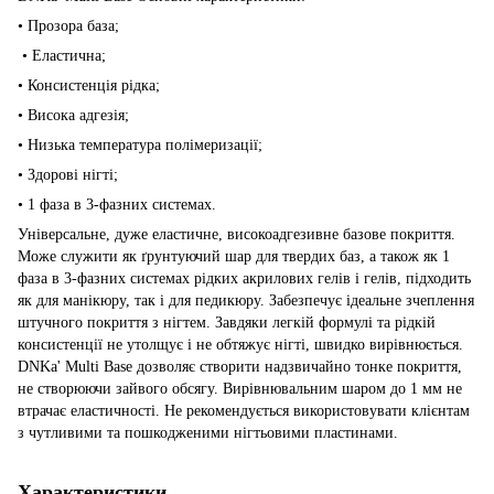
• Прозора база;
• Еластична;
• Консистенція рідка;
• Висока адгезія;
• Низька температура полімеризації;
• Здорові нігті;
• 1 фаза в 3-фазних системах.
Універсальне, дуже еластичне, високоадгезивне базове покриття.
Може служити як ґрунтуючий шар для твердих баз, а також як 1
фаза в 3-фазних системах рідких акрилових гелів і гелів, підходить
як для манікюру, так і для педикюру. Забезпечує ідеальне зчеплення
штучного покриття з нігтем. Завдяки легкій формулі та рідкій
консистенції не утолщує і не обтяжує нігті, швидко вирівнюється.
DNKa' Multi Base дозволяє створити надзвичайно тонке покриття,
не створюючи зайвого обсягу. Вирівнювальним шаром до 1 мм не
втрачає еластичності. Не рекомендується використовувати клієнтам
з чутливими та пошкодженими нігтьовими пластинами.
Характеристики