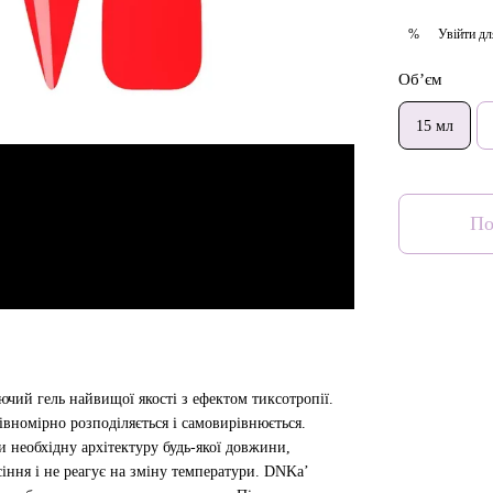
Увійти
дл
%
Об’єм
15 мл
По
чий гель найвищої якості з ефектом тиксотропії.
івномірно розподіляється і самовирівнюється.
 необхідну архітектуру будь-якої довжини,
сіння і не реагує на зміну температури. DNKa’