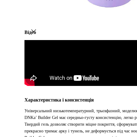
Відео
Характеристика і консистенція
Універсальний низькотемпературний, трьохфазний, моделюю
DNKa’ Builder Gel має середньо-густу консистенцію, легко р
Твердий гель дозволяє створити міцне покриття, сформувати
прекрасно тримає арку і тунель, не деформується під час но