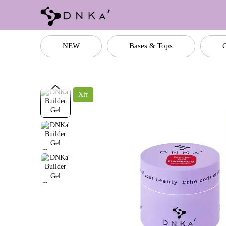
Перейти до основного контенту
NEW
Bases & Tops
C
Хіт