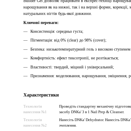
Builder Gel дозволяє працювати в експрес-техніці нарощув
нарощування як на нижні, так і на верхні форми, корекції,
натуральних нігтів будь-якої довжини.
Ключові переваги:
Консистенція: середньо густа;
Пігментація: від 0% (clear) до 98% (cover);
Безпека: низькотемпературний гель з високою ступенем 
Комфортність: ефект тиксотропії, не розтікається;
Властивості: твердий, міцний і універсальний;
Призначення: моделювання, нарощування, зміцнення, р
Характеристики
Технологія
Проведіть стандартну механічну підготовку
нанесення №1
засобу DNKa' 3 в 1 Nail Prep & Cleanser.
Технологія
Нанесіть DNKa' Dehydrator. Нанесіть DNKa
нанесення №2
зчеплення.