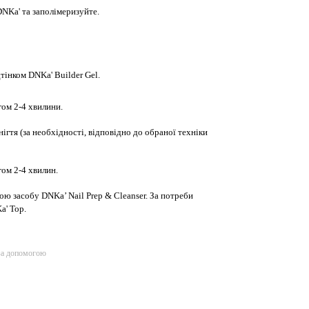
NKa' та заполімеризуйте.
інком DNKa' Builder Gel.
ом 2-4 хвилини.
ігтя (за необхідності, відповідно до обраної техніки
ом 2-4 хвилин.
ю засобу DNKa’ Nail Prep & Cleanser. За потреби
a' Top.
за допомогою