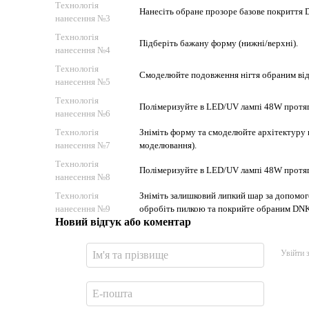
Технологія
Нанесіть обране прозоре базове покриття D
нанесення №3
Технологія
Підберіть бажану форму (нижні/верхні).
нанесення №4
Технологія
Смоделюйте подовження нігтя обраним відт
нанесення №5
Технологія
Полімеризуйте в LED/UV лампі 48W протяг
нанесення №6
Технологія
Зніміть форму та смоделюйте архітектуру н
нанесення №7
моделювання).
Технологія
Полімеризуйте в LED/UV лампі 48W протяг
нанесення №8
Технологія
Зніміть залишковий липкий шар за допомого
нанесення №9
обробіть пилкою та покрийте обраним DNK
Новий відгук або коментар
Увійти 