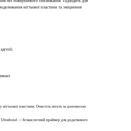
ання без поверхневого спилювання. Підходить для
 моделювання нігтьової пластини та зміцнення
адгезії;
емонт.
 нігтьової пластини. Очистіть ніготь за допомогою
’ Ultrabond — безкислотний праймер для додаткового