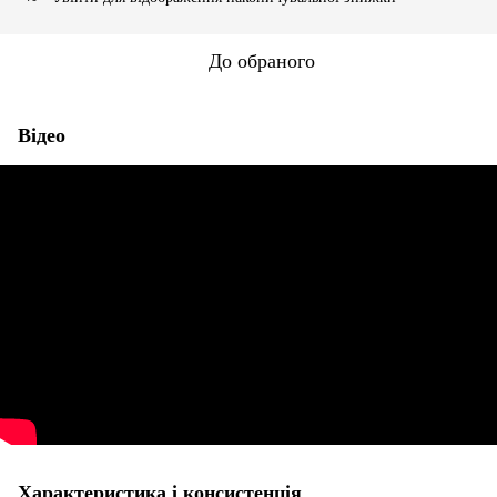
До обраного
Відео
Характеристика і консистенція