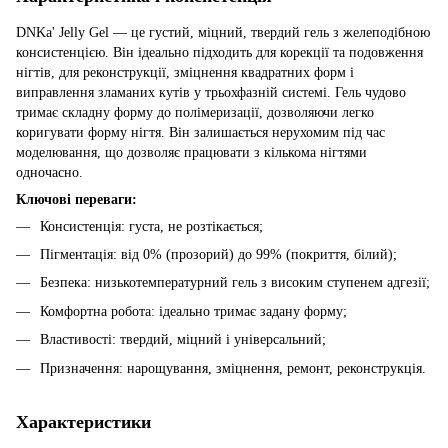
DNKa' Jelly Gel — це густий, міцний, твердий гель з желеподібною
консистенцією. Він ідеально підходить для корекції та подовження
нігтів, для реконструкції, зміцнення квадратних форм і
виправлення зламаних кутів у трьохфазній системі. Гель чудово
тримає складну форму до полімеризації, дозволяючи легко
коригувати форму нігтя. Він залишається нерухомим під час
моделювання, що дозволяє працювати з кількома нігтями
одночасно.
Ключові переваги:
Консистенція: густа, не розтікається;
Пігментація: від 0% (прозорий) до 99% (покриття, білий);
Безпека: низькотемпературний гель з високим ступенем адгезії;
Комфортна робота: ідеально тримає задану форму;
Властивості: твердий, міцний і універсальний;
Призначення: нарощування, зміцнення, ремонт, реконструкція.
Характеристики