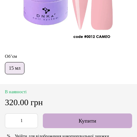
Об’єм
15 мл
В наявності
320.00 грн
Купити
Увійти
для відображення накопичувальної знижки
%