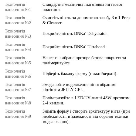
Технологія
Стандартна механічна підготовка нігтьової
нанесення №1
пластини.
Технологія
Очистіть ніготь за допомогою засобу 3 в 1 Prep
нанесення №2
& Cleanser.
Технологія
Покрийте ніготь DNKa’ Dehydrator.
нанесення №3
Технологія
Покрийте ніготь DNKa’ Ultrabond.
нанесення №4
Технологія
Нанесіть вибране прозоре базове покриття та
нанесення №5
полімеризуйте.
Технологія
Підберіть бажану форму (нижні/верхні).
нанесення №6
Технологія
Змоделюйте подовження нігтя обраним
нанесення №7
відтінком JELLY GEL.
Технологія
Полімеризуйте в LED/UV лампі 48W протягом
нанесення №8
2-4 хвилин.
Технологія
Зніміть форму і створіть архітектуру нігтя (при
нанесення №9
необхідності, в залежності від обраної техніки
моделювання).