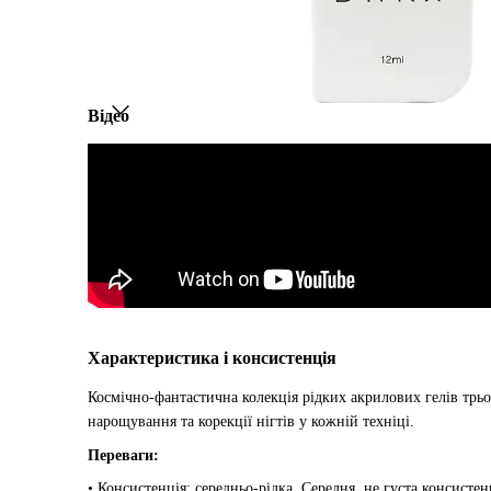
Відео
Характеристика і консистенція
Космічно-фантастична колекція рідких акрилових гелів трьо
нарощування та корекції нігтів у кожній техніці.
Переваги:
• Консистенція: середньо-рідка. Середня, не густа консист