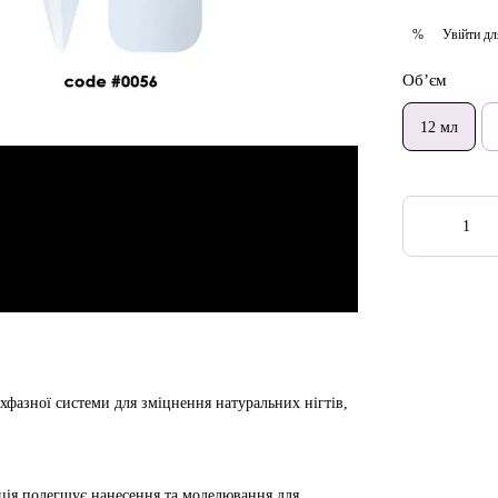
Увійти
дл
%
Об’єм
12 мл
хфазної системи для зміцнення натуральних нігтів,
енція полегшує нанесення та моделювання для