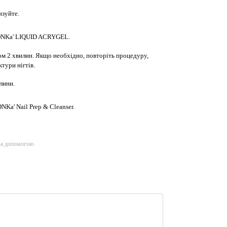
изуйте.
 DNKa' LIQUID ACRYGEL.
м 2 хвилин. Якщо необхідно, повторіть процедуру,
тури нігтів.
лини.
Ka' Nail Prep & Cleanser.
за допомогою