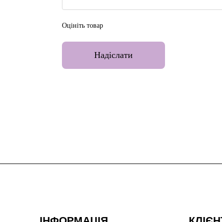
Оцініть товар
Надіслати
ІНФОРМАЦІЯ
КЛІЄН