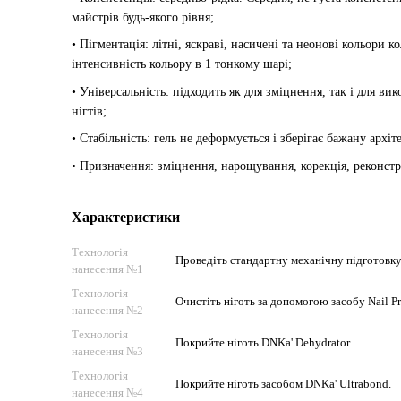
майстрів будь-якого рівня;
• Пігментація: літні, яскраві, насичені та неонові кольори 
інтенсивність кольору в 1 тонкому шарі;
• Універсальність: підходить як для зміцнення, так і для ви
нігтів;
• Стабільність: гель не деформується і зберігає бажану архі
• Призначення: зміцнення, нарощування, корекція, реконстр
Характеристики
Технологія
Проведіть стандартну механічну підготовку 
нанесення №1
Технологія
Очистіть ніготь за допомогою засобу Nail Pr
нанесення №2
Технологія
Покрийте ніготь DNKa' Dehydrator.
нанесення №3
Технологія
Покрийте ніготь засобом DNKa' Ultrabond.
нанесення №4