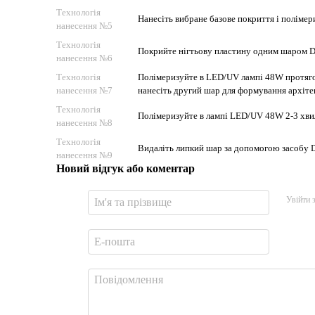
Технологія
Нанесіть вибране базове покриття і полімер
нанесення №5
Технологія
Покрийте нігтьову пластину одним шаром
нанесення №6
Технологія
Полімеризуйте в LED/UV лампі 48W протяго
нанесення №7
нанесіть другий шар для формування архітек
Технологія
Полімеризуйте в лампі LED/UV 48W 2-3 хви
нанесення №8
Технологія
Видаліть липкий шар за допомогою засобу DN
нанесення №9
Новий відгук або коментар
Увійти 