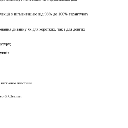
колекції з пігментацією від 98% до 100% гарантують
конання дизайну як для коротких, так і для довгих
тектуру;
укція.
нігтьової пластини.
ep & Cleanser.